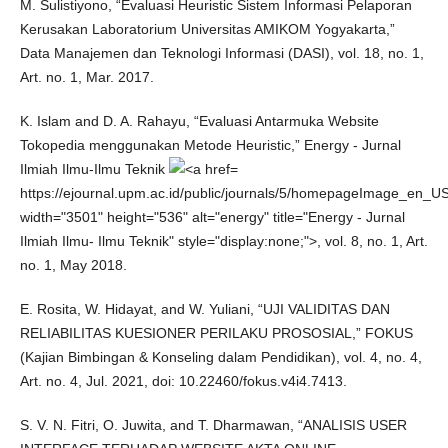
M. Sulistiyono, “Evaluasi Heuristic Sistem Informasi Pelaporan
Kerusakan Laboratorium Universitas AMIKOM Yogyakarta,”
Data Manajemen dan Teknologi Informasi (DASI), vol. 18, no. 1,
Art. no. 1, Mar. 2017.
K. Islam and D. A. Rahayu, “Evaluasi Antarmuka Website
Tokopedia menggunakan Metode Heuristic,” Energy - Jurnal
Ilmiah Ilmu-Ilmu Teknik
https://ejournal.upm.ac.id/public/journals/5/homepageImage_en_U
width="3501" height="536" alt="energy" title="Energy - Jurnal
Ilmiah Ilmu- Ilmu Teknik" style="display:none;">, vol. 8, no. 1, Art.
no. 1, May 2018.
E. Rosita, W. Hidayat, and W. Yuliani, “UJI VALIDITAS DAN
RELIABILITAS KUESIONER PERILAKU PROSOSIAL,” FOKUS
(Kajian Bimbingan & Konseling dalam Pendidikan), vol. 4, no. 4,
Art. no. 4, Jul. 2021, doi: 10.22460/fokus.v4i4.7413.
S. V. N. Fitri, O. Juwita, and T. Dharmawan, “ANALISIS USER