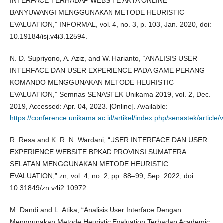
INTERFACE TERHADAP WEBSITE AKTA ONLINE
BANYUWANGI MENGGUNAKAN METODE HEURISTIC
EVALUATION,” INFORMAL, vol. 4, no. 3, p. 103, Jan. 2020, doi:
10.19184/isj.v4i3.12594.
N. D. Supriyono, A. Aziz, and W. Harianto, “ANALISIS USER
INTERFACE DAN USER EXPERIENCE PADA GAME PERANG
KOMANDO MENGGUNAKAN METODE HEURISTIC
EVALUATION,” Semnas SENASTEK Unikama 2019, vol. 2, Dec.
2019, Accessed: Apr. 04, 2023. [Online]. Available:
https://conference.unikama.ac.id/artikel/index.php/senastek/article/
R. Resa and K. R. N. Wardani, “USER INTERFACE DAN USER
EXPERIENCE WEBSITE BPKAD PROVINSI SUMATERA
SELATAN MENGGUNAKAN METODE HEURISTIC
EVALUATION,” zn, vol. 4, no. 2, pp. 88–99, Sep. 2022, doi:
10.31849/zn.v4i2.10972.
M. Dandi and L. Atika, “Analisis User Interface Dengan
Menggunakan Metode Heuristic Evaluation Terhadap Academic