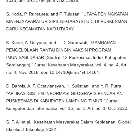
2023, doi: 10.31764/jmm.v7i2.13928.
S. Koda, P. Rumapea, and F. Tulusan, “UPAYA PENINGKATAN
KINERJA APARATUR SIPIL NEGARA (STUDI DI PUSKESMAS
DARU KECAMATAN KAO UTARA)”.
K. Kairul, A. Udiyono, and L. D. Saraswati, “GAMBARAN
PENGELOLAAN RANTAI DINGIN VAKSIN PROGRAM
IMUNISASI DASAR (Studi di 12 Puskesmas Induk Kabupaten
Sarolangun),” Jurnal Kesehatan Masyarakat, vol. 4, no. 4, Art.
no. 4, Nov. 2016, doi: 10.14710/jkm.v4i4.14164.
D. Darwis, A. F. Octaviansyah, H. Sulistiani, and Y. R. Putra,
“APLIKASI SISTEM INFORMASI GEOGRAFIS PENCARIAN
PUSKESMAS DI KABUPATEN LAMPUNG TIMUR,” Jurnal
Komputer dan Informatika, vol. 15, no. 1, Art. no. 1, Oct. 2020.
S. P. Aji et al., Kesehatan Masyarakat Dalam Kebidanan. Global
Eksekutif Teknologi, 2022.