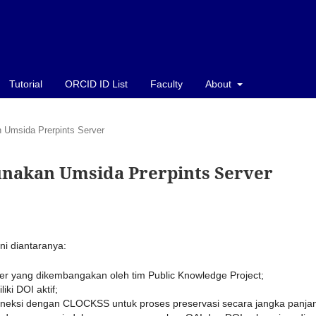
Tutorial
ORCID ID List
Faculty
About
 Umsida Prerpints Server
unakan Umsida Prerpints Server
ni diantaranya:
r yang dikembangakan oleh tim Public Knowledge Project;
ki DOI aktif;
koneksi dengan CLOCKSS untuk proses preservasi secara jangka panja