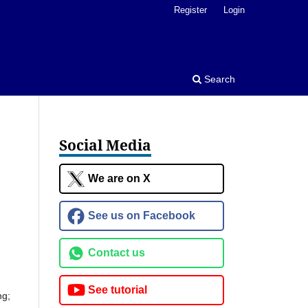
Register
Login
Search
Social Media
We are on X
See us on Facebook
Contact us
See tutorial
ng;